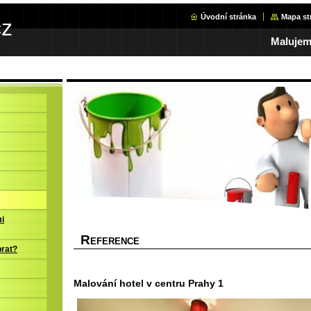
Úvodní stránka
Mapa st
cz
Malujeme
i
R
EFERENCE
brat?
Malování hotel v centru Prahy 1