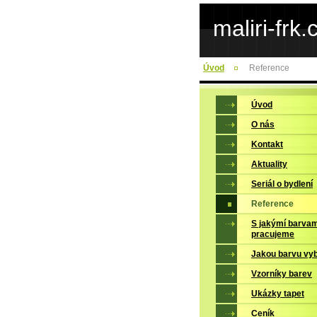
maliri-frk.
Úvod
Reference
Úvod
O nás
Kontakt
Aktuality
Seriál o bydlení
Reference
S jakýmí barvam
pracujeme
Jakou barvu vy
Vzorníky barev
Ukázky tapet
Ceník