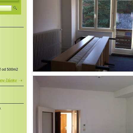
iž od 500m2
ny články
.