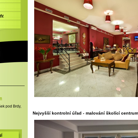
oly
m
ek pod Brdy,
Nejvyšší kontrolní úřad - malování školící centru
Í