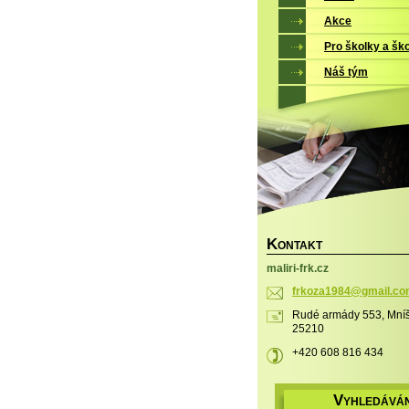
Akce
Pro školky a šk
Náš tým
K
ONTAKT
maliri-frk.cz
frkoza19
84@gmail
.co
Rudé armády 553, Mníš
25210
+420 608 816 434
V
YHLEDÁVÁN