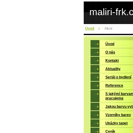
maliri-frk.
Úvod
Akce
Úvod
O nás
Kontakt
Aktuality
Seriál o bydlení
Reference
S jakýmí barvam
pracujeme
Jakou barvu vy
Vzorníky barev
Ukázky tapet
Ceník