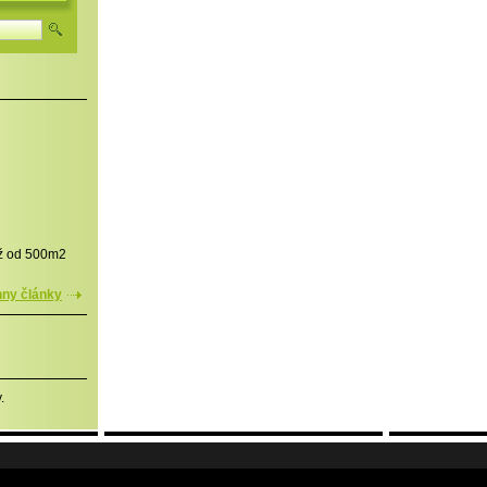
iž od 500m2
ny články
.