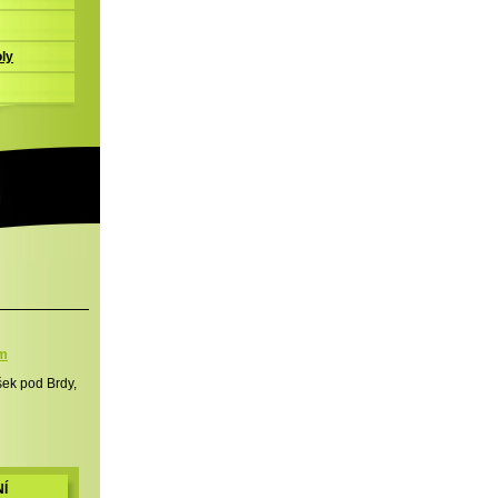
oly
m
ek pod Brdy,
Í