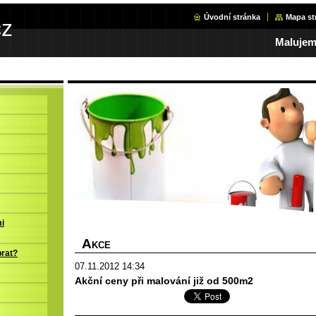
Úvodní stránka
Mapa st
cz
Malujeme
i
A
KCE
brat?
07.11.2012 14:34
Akční ceny při malování již od 500m2