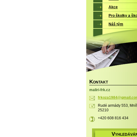
Akce
Pro školky a šk
Náš tým
K
ONTAKT
maliri-frk.cz
frkoza19
84@gmail
.co
Rudé armády 553, Mníš
25210
+420 608 816 434
V
YHLEDÁVÁN