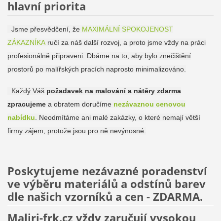
hlavní priorita
Jsme přesvědčení, že
MAXIMÁLNÍ SPOKOJENOST
ZÁKAZNÍKA
ručí za náš další rozvoj, a proto jsme vždy na práci
profesionálně připraveni. Dbáme na to, aby bylo znečištění
prostorů po malířských pracích naprosto minimalizováno.
Každý Váš
požadavek na malování a nátěry zdarma
zpracujeme
a obratem doručíme
nezávaznou cenovou
nabídku
. Neodmítáme ani malé zakázky, o které nemají větší
firmy zájem, protože jsou pro ně nevýnosné.
Poskytujeme nezávazné poradenství
ve výběru materiálů a odstínů barev
dle našich vzorníků a cen - ZDARMA.
Maliri-frk.cz vždy zaručují vysokou