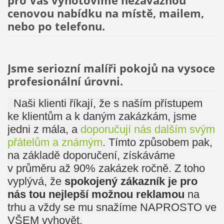
pro Vás vyhotovíme nezávaznou
cenovou nabídku na místě, mailem,
nebo po telefonu.
Jsme seriozní malíři pokojů na vysoce
profesionální úrovni.
Naši klienti říkají, že s naším přístupem
ke klientům a k daným zakázkám, jsme
jedni z mála, a
doporučují nás dalším svým
přátelům a známým
. Tímto způsobem pak,
na základě doporučení, získáváme
v průměru až 90% zakázek ročně. Z toho
vyplývá, že
spokojený zákazník je pro
nás tou nejlepší možnou reklamou
na
trhu a vždy se mu snažíme NAPROSTO ve
VŠEM vyhovět.